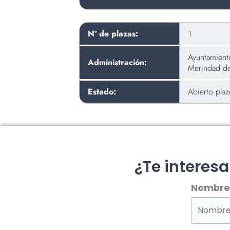
Nº de plazas:
1
Ayuntamient
Administración:
Merindad de 
Estado:
Abierto pla
¿Te interes
Nombre