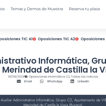
ios
Temas y Demos de Muestra
Reserva tu plaza
posiciones TIC A1
Oposiciones TIC A2
Oposiciones 
inistrativo Informática, G
 Merindad de Castilla la 
19/09/2024
Oposiciones informática C2
,
Todas las noticias
Email
WhatsApp
LinkedIn
 Auxiliar Administrativo Informática, Grupo C2, Ayuntamiento de Vil
Merindad de Castilla la Vieja (Burgos)