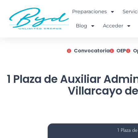
Ir
al
Preparaciones
Servic
contenido
Blog
Acceder
Convocatoria
OEP
O
1 Plaza de Auxiliar Adm
Villarcayo de
1 Plaza de