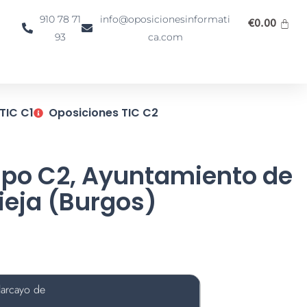
910 78 71
info@oposicionesinformati
€
0.00
93
ca.com
TIC C1
Oposiciones TIC C2
rupo C2, Ayuntamiento de
Vieja (Burgos)
larcayo de