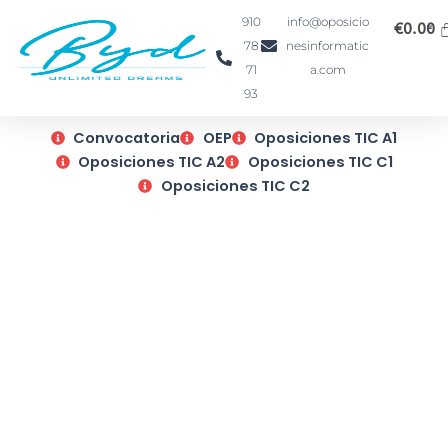
Ir
910
info@oposicio
€
0.00
al
78
nesinformatic
contenido
71
a.com
93
Convocatoria
OEP
Oposiciones TIC A1
Oposiciones TIC A2
Oposiciones TIC C1
Oposiciones TIC C2