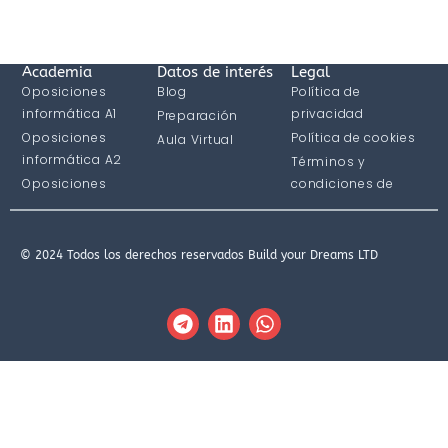
Academia
Datos de interés
Legal
Oposiciones
Blog
Política de
informática A1
privacidad
Preparación
Oposiciones
Política de cookies
Aula Virtual
informática A2
Términos y
Oposiciones
condiciones de
informática C1
compra
© 2024 Todos los derechos reservados Build your Dreams LTD
T
L
W
e
i
h
l
n
a
e
k
t
g
e
s
r
d
a
a
i
p