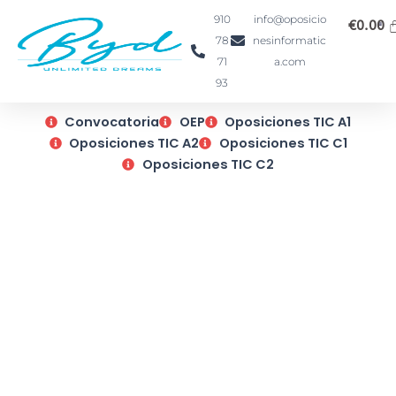
Ir
910
info@oposicio
€
0.00
al
78
nesinformatic
contenido
71
a.com
93
Convocatoria
OEP
Oposiciones TIC A1
Oposiciones TIC A2
Oposiciones TIC C1
Oposiciones TIC C2