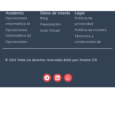
Academia
Datos de interés
Legal
Oposiciones
Blog
Política de
informática A1
privacidad
Preparación
Oposiciones
Política de cookies
Aula Virtual
informática A2
Términos y
Oposiciones
condiciones de
informática C1
compra
© 2024 Todos los derechos reservados Build your Dreams LTD
T
L
W
e
i
h
l
n
a
e
k
t
g
e
s
r
d
a
a
i
p
m
n
p