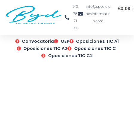
Ir
910
info@oposicio
€
0.00
al
78
nesinformatic
contenido
71
a.com
93
Convocatoria
OEP
Oposiciones TIC A1
Oposiciones TIC A2
Oposiciones TIC C1
Oposiciones TIC C2