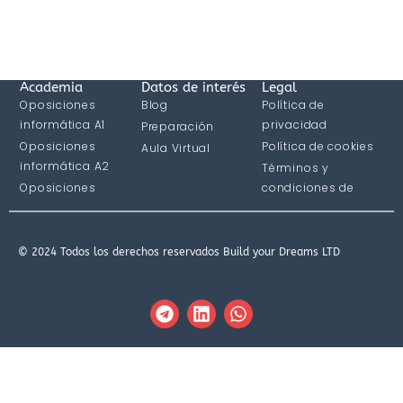
Academia
Datos de interés
Legal
Oposiciones
Blog
Política de
informática A1
privacidad
Preparación
Oposiciones
Política de cookies
Aula Virtual
informática A2
Términos y
Oposiciones
condiciones de
informática C1
compra
© 2024 Todos los derechos reservados Build your Dreams LTD
T
L
W
e
i
h
l
n
a
e
k
t
g
e
s
r
d
a