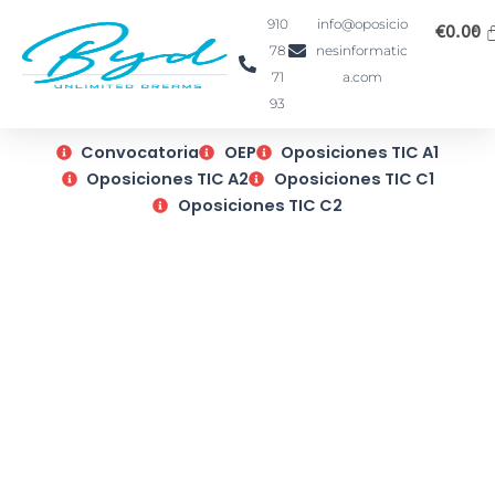
Ir
910
info@oposicio
€
0.00
al
78
nesinformatic
contenido
71
a.com
93
Convocatoria
OEP
Oposiciones TIC A1
Oposiciones TIC A2
Oposiciones TIC C1
Oposiciones TIC C2