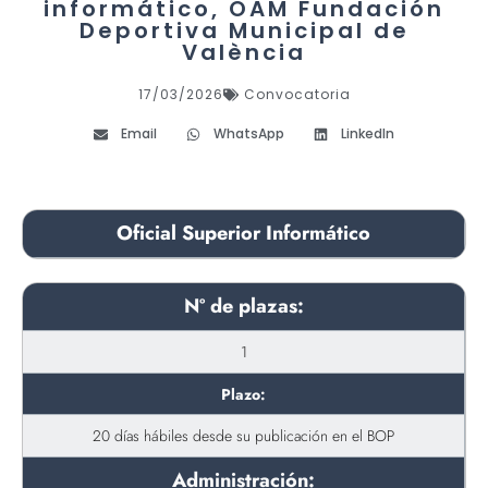
informático, OAM Fundación
Deportiva Municipal de
València
17/03/2026
Convocatoria
Email
WhatsApp
LinkedIn
Oficial Superior Informático
Nº de plazas:
1
Plazo:
20 días hábiles desde su publicación en el BOP
Administración: