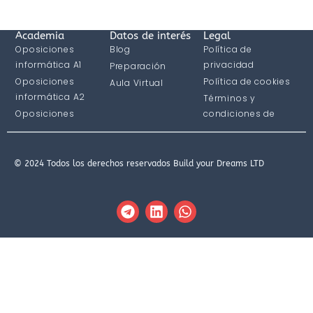
Academia
Datos de interés
Legal
Oposiciones
Blog
Política de
informática A1
privacidad
Preparación
Oposiciones
Política de cookies
Aula Virtual
informática A2
Términos y
Oposiciones
condiciones de
informática C1
compra
© 2024 Todos los derechos reservados Build your Dreams LTD
T
L
W
e
i
h
l
n
a
e
k
t
g
e
s
r
d
a
a
i
p
m
n
p