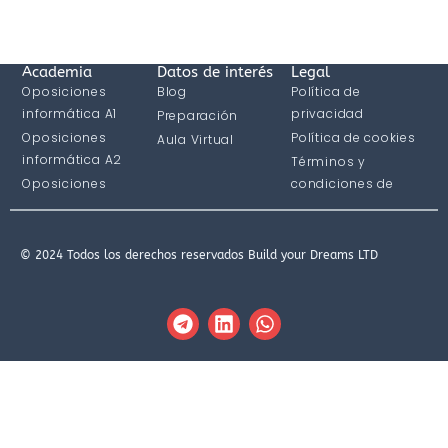
Academia
Datos de interés
Legal
Oposiciones
Blog
Política de
informática A1
privacidad
Preparación
Oposiciones
Política de cookies
Aula Virtual
informática A2
Términos y
Oposiciones
condiciones de
informática C1
compra
© 2024 Todos los derechos reservados Build your Dreams LTD
T
L
W
e
i
h
l
n
a
e
k
t
g
e
s
r
d
a
a
i
p