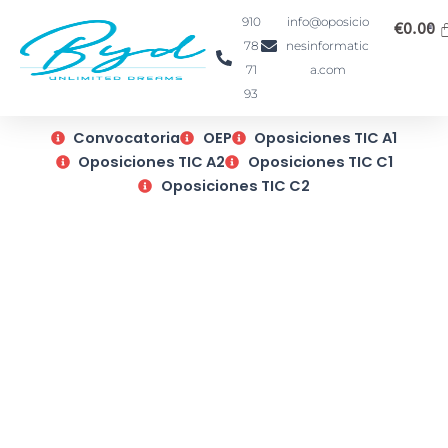
Ir
910
info@oposicio
€
0.00
al
78
nesinformatic
contenido
71
a.com
93
Convocatoria
OEP
Oposiciones TIC A1
Oposiciones TIC A2
Oposiciones TIC C1
Oposiciones TIC C2