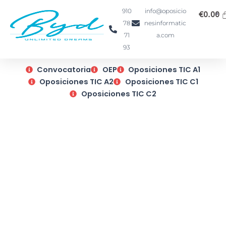
Ir
910
info@oposicio
€
0.00
al
78
nesinformatic
contenido
71
a.com
93
Convocatoria
OEP
Oposiciones TIC A1
Oposiciones TIC A2
Oposiciones TIC C1
Oposiciones TIC C2