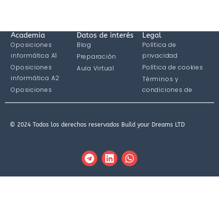
Academia
Datos de interés
Legal
Oposiciones
Blog
Política de
informática A1
privacidad
Preparación
Oposiciones
Política de cookies
Aula Virtual
informática A2
Términos y
Oposiciones
condiciones de
informática C1
compra
© 2024 Todos los derechos reservados Build your Dreams LTD
T
L
W
e
i
h
l
n
a
e
k
t
g
e
s
r
d
a
a
i
p