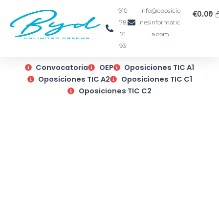
Ir
910
info@oposicio
€
0.00
al
78
nesinformatic
contenido
71
a.com
93
Convocatoria
OEP
Oposiciones TIC A1
Oposiciones TIC A2
Oposiciones TIC C1
Oposiciones TIC C2