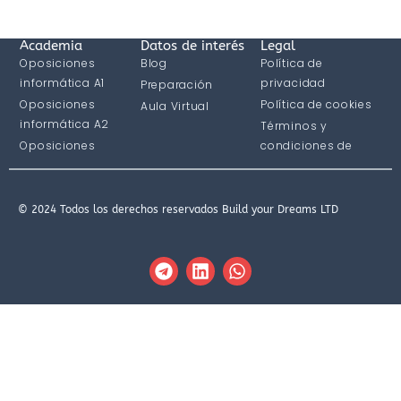
Academia
Datos de interés
Legal
Oposiciones
Blog
Política de
informática A1
privacidad
Preparación
Oposiciones
Política de cookies
Aula Virtual
informática A2
Términos y
Oposiciones
condiciones de
informática C1
compra
© 2024 Todos los derechos reservados Build your Dreams LTD
T
L
W
e
i
h
l
n
a
e
k
t
g
e
s
r
d
a
a
i
p
m
n
p