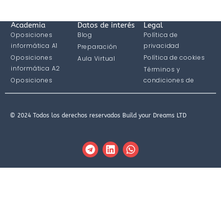
Academia
Datos de interés
Legal
Oposiciones
Blog
Política de
informática A1
privacidad
Preparación
Oposiciones
Política de cookies
Aula Virtual
informática A2
Términos y
Oposiciones
condiciones de
informática C1
compra
© 2024 Todos los derechos reservados Build your Dreams LTD
T
L
W
e
i
h
l
n
a
e
k
t
g
e
s
r
d
a
a
i
p
m
n
p