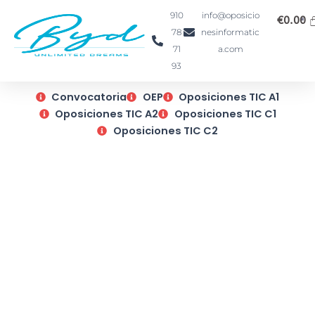
Ir
910
info@oposicio
€
0.00
al
78
nesinformatic
contenido
71
a.com
93
Convocatoria
OEP
Oposiciones TIC A1
Oposiciones TIC A2
Oposiciones TIC C1
Oposiciones TIC C2