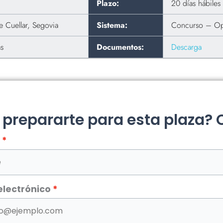
Plazo:
20 días hábile
 Cuellar, Segovia
Sistema:
Concurso – Op
as
Documentos:
Descarga
a prepararte para esta plaza?
electrónico