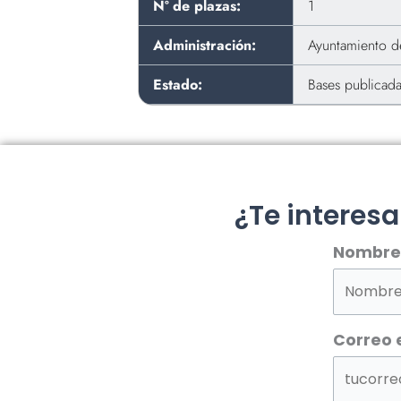
Nº de plazas:
1
Administración:
Ayuntamiento de
Estado:
Bases publicad
¿Te interes
Nombre
Correo 