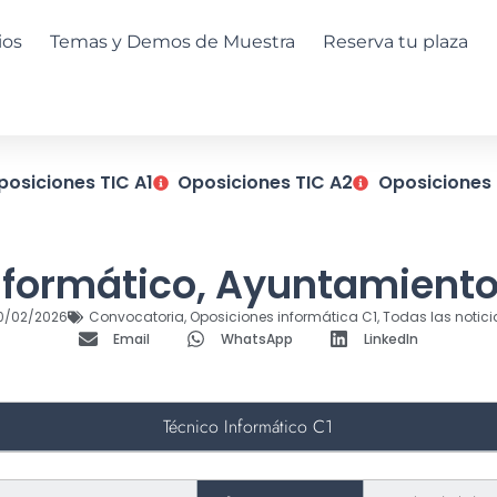
ios
Temas y Demos de Muestra
Reserva tu plaza
posiciones TIC A1
Oposiciones TIC A2
Oposiciones 
informático, Ayuntamiento
0/02/2026
Convocatoria
,
Oposiciones informática C1
,
Todas las notici
Email
WhatsApp
LinkedIn
Técnico Informático C1