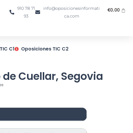
910 78 71
info@oposicionesinformati
€
0.00
93
ca.com
TIC C1
Oposiciones TIC C2
 de Cuellar, Segovia
as