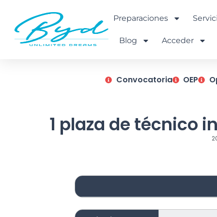
Ir
al
Preparaciones
Servic
contenido
Blog
Acceder
Convocatoria
OEP
O
1 plaza de técnico 
2