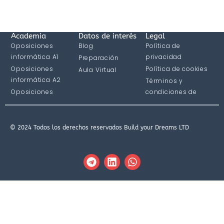
Academia
Datos de interés
Legal
Oposiciones
Blog
Política de
informática A1
privacidad
Preparación
Oposiciones
Política de cookies
Aula Virtual
informática A2
Términos y
Oposiciones
condiciones de
informática C1
compra
© 2024 Todos los derechos reservados Build your Dreams LTD
T
L
W
e
i
h
l
n
a
e
k
t
g
e
s
r
d
a
a
i
p