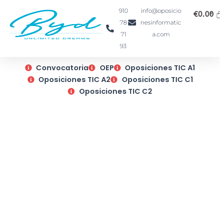
Ir
910
info@oposicio
€
0.00
al
78
nesinformatic
contenido
71
a.com
93
Convocatoria
OEP
Oposiciones TIC A1
Oposiciones TIC A2
Oposiciones TIC C1
Oposiciones TIC C2