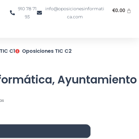
910 78 71
info@oposicionesinformati
€
0.00
93
ca.com
TIC C1
Oposiciones TIC C2
nformática, Ayuntamiento
as