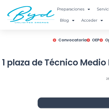
Ir
al
Preparaciones
Servic
contenido
Blog
Acceder
Convocatoria
OEP
O
1 plaza de Técnico Medi
2