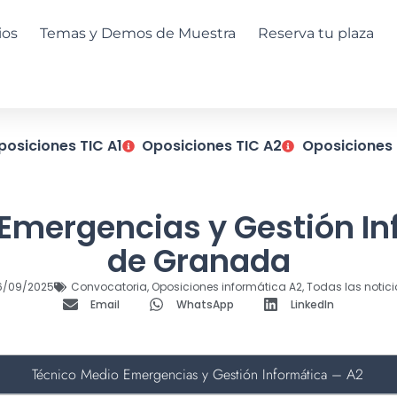
ios
Temas y Demos de Muestra
Reserva tu plaza
posiciones TIC A1
Oposiciones TIC A2
Oposiciones 
o Emergencias y Gestión I
de Granada
6/09/2025
Convocatoria
,
Oposiciones informática A2
,
Todas las notici
Email
WhatsApp
LinkedIn
Técnico Medio Emergencias y Gestión Informática – A2