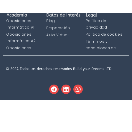
Academia
Datos de interés
Legal
Oposiciones
Blog
Política de
informática A1
privacidad
Preparación
Oposiciones
Política de cookies
Aula Virtual
informática A2
Términos y
Oposiciones
condiciones de
informática C1
compra
© 2024 Todos los derechos reservados Build your Dreams LTD
T
L
W
e
i
h
l
n
a
e
k
t
g
e
s
r
d
a
a
i
p
m
n
p