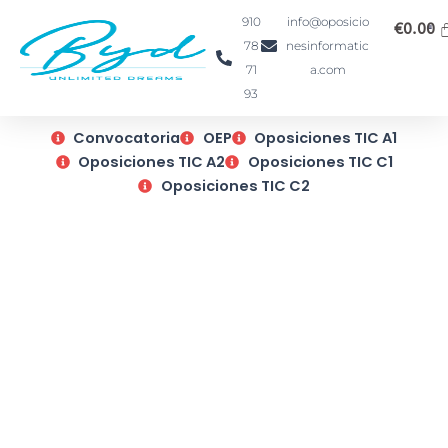
Ir
910
info@oposicio
€
0.00
al
78
nesinformatic
contenido
71
a.com
93
Convocatoria
OEP
Oposiciones TIC A1
Oposiciones TIC A2
Oposiciones TIC C1
Oposiciones TIC C2