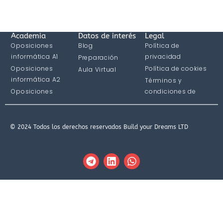
Academia
Datos de interés
Legal
Oposiciones
Blog
Política de
informática A1
privacidad
Preparación
Oposiciones
Política de cookies
Aula Virtual
informática A2
Términos y
Oposiciones
condiciones de
informática C1
compra
© 2024 Todos los derechos reservados Build your Dreams LTD
T
L
W
e
i
h
l
n
a
e
k
t
g
e
s
r
d
a
a
i
p