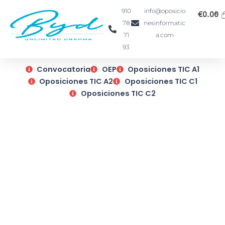
Ir
910
info@oposicio
€
0.00
al
78
nesinformatic
contenido
71
a.com
93
Convocatoria
OEP
Oposiciones TIC A1
Oposiciones TIC A2
Oposiciones TIC C1
Oposiciones TIC C2