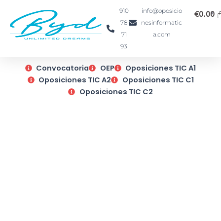
Ir
910
info@oposicio
€
0.00
al
78
nesinformatic
contenido
71
a.com
93
Convocatoria
OEP
Oposiciones TIC A1
Oposiciones TIC A2
Oposiciones TIC C1
Oposiciones TIC C2