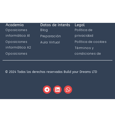
Academia
Datos de interés
Legal
Oposiciones
Blog
Política de
informática A1
privacidad
Preparación
Oposiciones
Política de cookies
Aula Virtual
informática A2
Términos y
Oposiciones
condiciones de
informática C1
compra
© 2024 Todos los derechos reservados Build your Dreams LTD
T
L
W
e
i
h
l
n
a
e
k
t
g
e
s
r
d
a