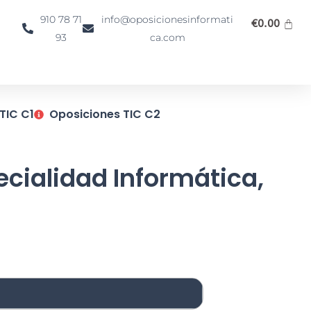
910 78 71
info@oposicionesinformati
€
0.00
93
ca.com
TIC C1
Oposiciones TIC C2
ecialidad Informática,