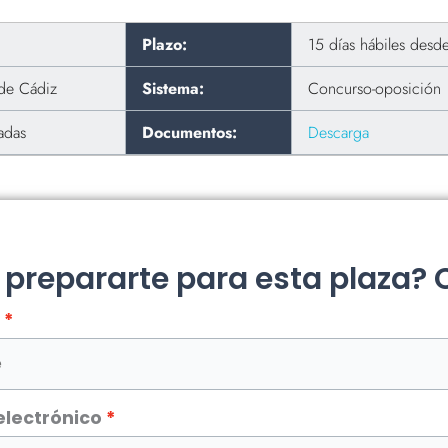
Plazo:
15 días hábiles desd
 de Cádiz
Sistema:
Concurso-oposición
adas
Documentos:
Descarga
a prepararte para esta plaza?
electrónico