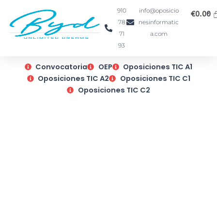
Ir
910
info@oposicio
€
0.00
al
78
nesinformatic
contenido
71
a.com
93
Convocatoria
OEP
Oposiciones TIC A1
Oposiciones TIC A2
Oposiciones TIC C1
Oposiciones TIC C2