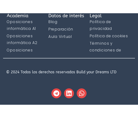
Academia
Datos de interés
Legal
Oposiciones
Blog
Política de
informática A1
privacidad
Preparación
Oposiciones
Política de cookies
Aula Virtual
informática A2
Términos y
Oposiciones
condiciones de
informática C1
compra
© 2024 Todos los derechos reservados Build your Dreams LTD
T
L
W
e
i
h
l
n
a
e
k
t
g
e
s
r
d
a
a
i
p
m
n
p