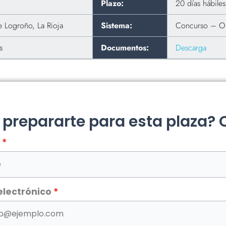
Plazo:
20 días hábile
 Logroño, La Rioja
Sistema:
Concurso – O
s
Documentos:
Descarga
a prepararte para esta plaza?
electrónico