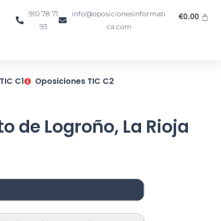
910 78 71
info@oposicionesinformati
€
0.00
93
ca.com
TIC C1
Oposiciones TIC C2
o de Logroño, La Rioja