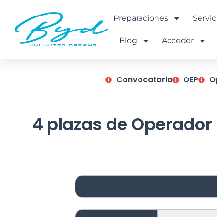
Ir
al
Preparaciones
Servic
contenido
Blog
Acceder
Convocatoria
OEP
O
4 plazas de Operador 