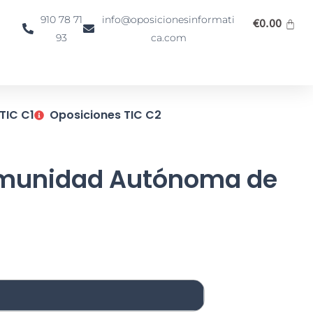
910 78 71
info@oposicionesinformati
€
0.00
93
ca.com
TIC C1
Oposiciones TIC C2
Comunidad Autónoma de