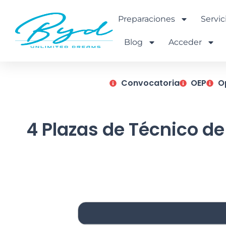
Ir
al
Preparaciones
Servic
contenido
Blog
Acceder
Convocatoria
OEP
O
4 Plazas de Técnico 