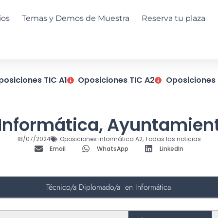
ios
Temas y Demos de Muestra
Reserva tu plaza
posiciones TIC A1
Oposiciones TIC A2
Oposiciones 
Informática, Ayuntamient
18/07/2024
Oposiciones informática A2
,
Todas las noticias
Email
WhatsApp
LinkedIn
Técnico/a Diplomado/a en Informática