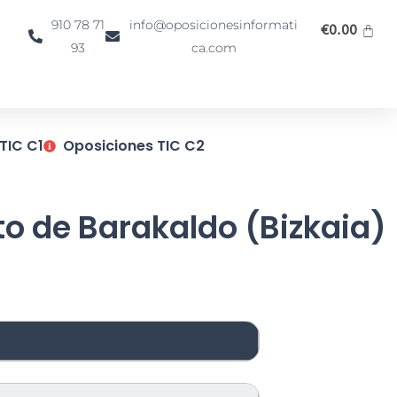
910 78 71
info@oposicionesinformati
€
0.00
93
ca.com
TIC C1
Oposiciones TIC C2
o de Barakaldo (Bizkaia)