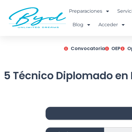
Ir
al
Preparaciones
Servic
contenido
Blog
Acceder
Convocatoria
OEP
O
5 Técnico Diplomado en 