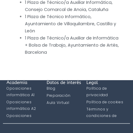
1 Plaza de Técnico/a Auxiliar Informática,
Consejo Comarcal de Anoia, Cataluña
1 Plaza de Técnico Informático,
Ayuntamiento de Villaquilambre, Castilla y
León
1 Plaza de Técnico/a Auxiliar de Informática
+ Bolsa de Trabajo, Ayuntamiento de Artés,
Barcelona
Academia
Datos de interés
Legal
Oposiciones
Blog
Política de
informática A1
privacidad
Preparación
Oposiciones
Política de cookies
Aula Virtual
informática A2
Términos y
Oposiciones
condiciones de
informática C1
compra