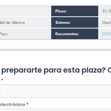
Plazo:
31/1
dad de Valencia
Sistema:
Opos
Plazo
Documentos:
DOGV
a prepararte para esta plaza?
electrónico