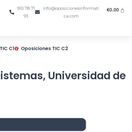
910 78 71
info@oposicionesinformati
€
0.00
93
ca.com
TIC C1
Oposiciones TIC C2
sistemas, Universidad de