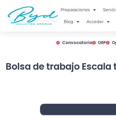
Ir
al
Preparaciones
Servic
contenido
Blog
Acceder
Convocatoria
OEP
O
Bolsa de trabajo Escala