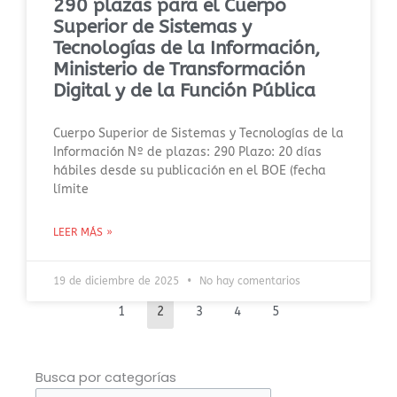
290 plazas para el Cuerpo
Superior de Sistemas y
Tecnologías de la Información,
Ministerio de Transformación
Digital y de la Función Pública
Cuerpo Superior de Sistemas y Tecnologías de la
Información Nº de plazas: 290 Plazo: 20 días
hábiles desde su publicación en el BOE (fecha
límite
LEER MÁS »
19 de diciembre de 2025
No hay comentarios
1
2
3
4
5
Busca
Busca por categorías