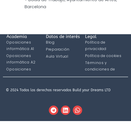
Barcelona
Academia
Datos de interés
Legal
Oposiciones
Blog
Política de
informática A1
privacidad
Preparación
Oposiciones
Política de cookies
Aula Virtual
informática A2
Términos y
Oposiciones
condiciones de
informática C1
compra
© 2024 Todos los derechos reservados Build your Dreams LTD
T
L
W
e
i
h
l
n
a
e
k
t