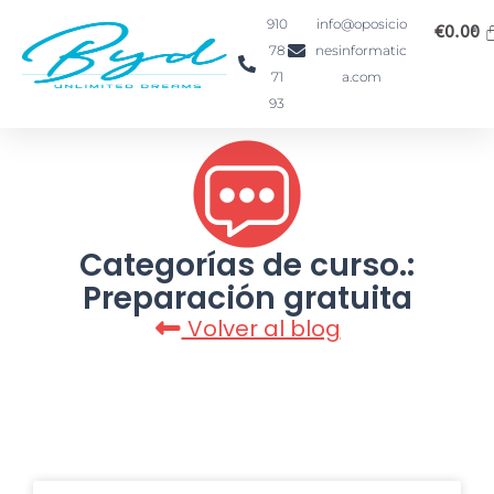
Ir
910
info@oposicio
€
0.00
al
78
nesinformatic
contenido
71
a.com
93
Categorías de curso.:
Preparación gratuita
Volver al blog