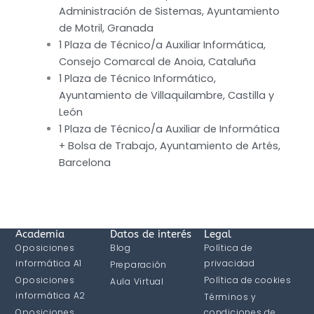
Administración de Sistemas, Ayuntamiento
de Motril, Granada
1 Plaza de Técnico/a Auxiliar Informática,
Consejo Comarcal de Anoia, Cataluña
1 Plaza de Técnico Informático,
Ayuntamiento de Villaquilambre, Castilla y
León
1 Plaza de Técnico/a Auxiliar de Informática
+ Bolsa de Trabajo, Ayuntamiento de Artés,
Barcelona
Academia
Datos de interés
Legal
Oposiciones
Blog
Política de
informática A1
privacidad
Preparación
Oposiciones
Política de cookies
Aula Virtual
informática A2
Términos y
Oposiciones
condiciones de