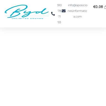
Ir
910
info@oposicio
€
0.00
al
78
nesinformatic
contenido
71
a.com
93