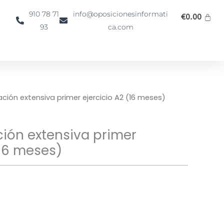
910 78 71
info@oposicionesinformati
€
0.00
93
ca.com
ción extensiva primer ejercicio A2 (16 meses)
ción extensiva primer
(16 meses)