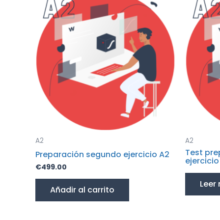
A2
A2
Test pre
Preparación segundo ejercicio A2
ejercici
€
499.00
Leer
Añadir al carrito