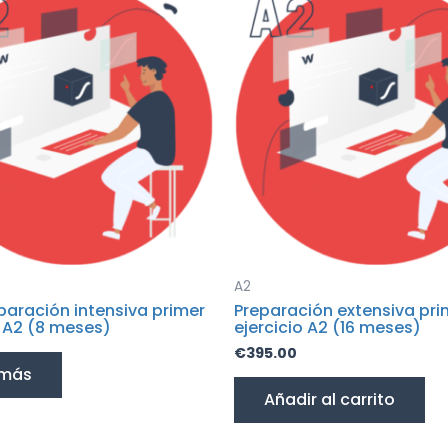
A2
paración intensiva primer
Preparación extensiva pri
o A2 (8 meses)
ejercicio A2 (16 meses)
€
395.00
 más
Añadir al carrito