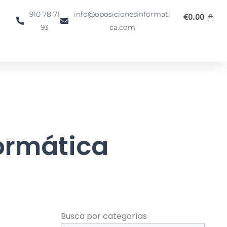
910 78 71
info@oposicionesinformati
€
0.00
93
ca.com
formática
Busca
Busca por categorías