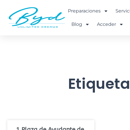
Ir
al
Preparaciones
Servic
contenido
Blog
Acceder
Etiqueta
1 Plaza de Ayudante de