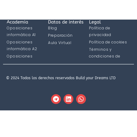
Academia
Datos de interés
Legal
Oposiciones
Blog
Política de
informática A1
privacidad
Preparación
Oposiciones
Política de cookies
Aula Virtual
informática A2
Términos y
Oposiciones
condiciones de
informática C1
compra
© 2024 Todos los derechos reservados Build your Dreams LTD
T
L
W
e
i
h
l
n
a
e
k
t
g
e
s
r
d
a
a
i
p