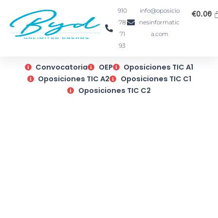
Ir
910
info@oposicio
€
0.00
al
78
nesinformatic
contenido
71
a.com
93
Convocatoria
OEP
Oposiciones TIC A1
Oposiciones TIC A2
Oposiciones TIC C1
Oposiciones TIC C2