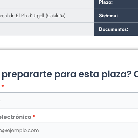
Plazo:
al de El Pla d’Urgell (Cataluña)
Sistema:
Documentos:
a prepararte para esta plaza?
electrónico