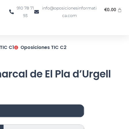
910 78 71
info@oposicionesinformati
€
0.00
93
ca.com
TIC C1
Oposiciones TIC C2
rcal de El Pla d’Urgell