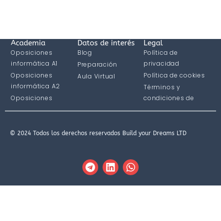
Academia
Datos de interés
Legal
Oposiciones
Blog
Política de
informática A1
privacidad
Preparación
Oposiciones
Política de cookies
Aula Virtual
informática A2
Términos y
Oposiciones
condiciones de
informática C1
compra
© 2024 Todos los derechos reservados Build your Dreams LTD
T
L
W
e
i
h
l
n
a
e
k
t
g
e
s
r
d
a