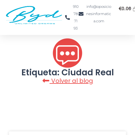
Ir
910
info@oposicio
€
0.00
al
78
nesinformatic
contenido
71
a.com
93
Etiqueta: Ciudad Real
Volver al blog